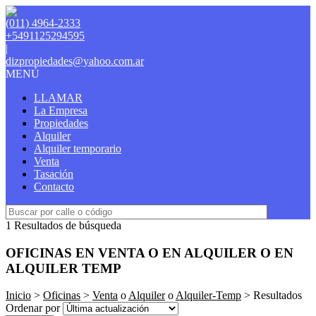
(011) 4964-2333
+5491125294595
|
dizpropiedades@yahoo.com.ar
MENÚ
LLAMAR
La Empresa
Propiedades
Alquiler
Alquiler temporario
Venta
Tasación
Contacto
1 Resultados de búsqueda
OFICINAS EN VENTA O EN ALQUILER O EN
ALQUILER TEMP
Inicio
>
Oficinas
>
Venta
o
Alquiler
o
Alquiler-Temp
> Resultados
Ordenar por