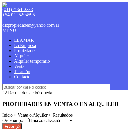
(011) 4964-2333
+5491125294595
|
dizpropiedades@yahoo.com.ar
MENÚ
LLAMAR
La Empresa
Propiedades
Alquiler
Alquiler temporario
Venta
Tasación
Contacto
22 Resultados de búsqueda
PROPIEDADES EN VENTA O EN ALQUILER
Inicio
>
Venta
o
Alquiler
> Resultados
Ordenar por
Filtrar
(2)