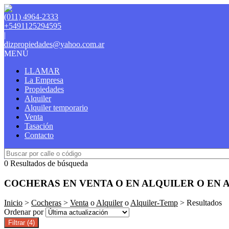
(011) 4964-2333
+5491125294595
|
dizpropiedades@yahoo.com.ar
MENÚ
LLAMAR
La Empresa
Propiedades
Alquiler
Alquiler temporario
Venta
Tasación
Contacto
0 Resultados de búsqueda
COCHERAS EN VENTA O EN ALQUILER O EN 
Inicio
>
Cocheras
>
Venta
o
Alquiler
o
Alquiler-Temp
> Resultados
Ordenar por
Filtrar
(4)