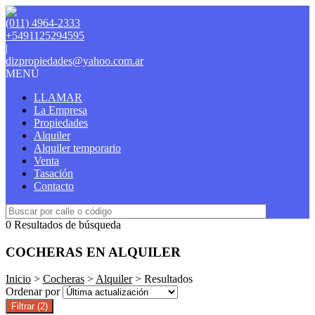
(011) 4964-2333
+5491125294595
|
dizpropiedades@yahoo.com.ar
MENÚ
LLAMAR
La Empresa
Propiedades
Alquiler
Alquiler temporario
Venta
Tasación
Contacto
0 Resultados de búsqueda
COCHERAS EN ALQUILER
Inicio
>
Cocheras
>
Alquiler
> Resultados
Ordenar por
Filtrar
(2)